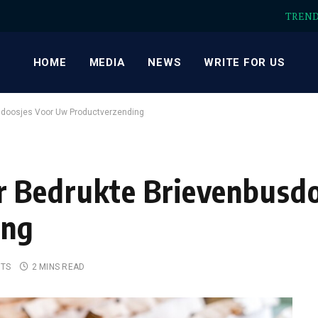
TREN
HOME
MEDIA
NEWS
WRITE FOR US
doosjes Voor Uw Productverzending
 Bedrukte Brievenbusdo
ing
TS
2 MINS READ