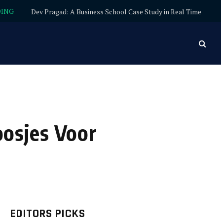
DING
Dev Pragad: A Business School Case Study in Real Time
osjes Voor
EDITORS PICKS