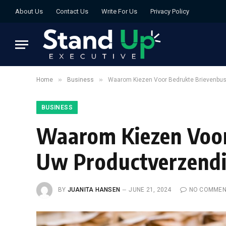
About Us
Contact Us
Write For Us
Privacy Policy
»
»
Home
Business
Waarom Kiezen Voor Bedrukte Brievenbus
BUSINESS
Waarom Kiezen Voor
Uw Productverzend
BY
JUANITA HANSEN
JUNE 21, 2024
NO COMMEN